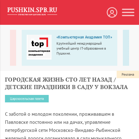
«Компьютерная Академия ТОП»
сс
Крупнейший международный
учебный центр IT-образования в
Пушкине.
да быть
с
Реклама
ГОРОДСКАЯ ЖИЗНЬ СТО ЛЕТ НАЗАД /
ДЕТСКИЕ ПРАЗДНИКИ В САДУ У ВОКЗАЛА
Царскосельская газета
С заботой о молодом поколении, проживавшем в
Павловске постоянно или на дачах, управление
петербургской сети Московско-Виндаво-Рыбинской
железной дороги организовало в саду музыкального