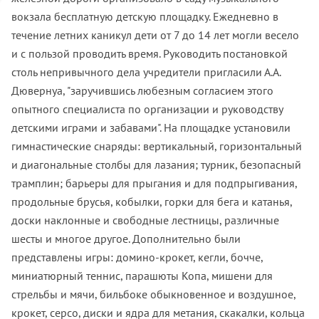
вокзала бесплатную детскую площадку. Ежедневно в
течение летних каникул дети от 7 до 14 лет могли весело
и с пользой проводить время. Руководить постановкой
столь непривычного дела учредители пригласили А.А.
Дювернуа, "заручившись любезным согласием этого
опытного специалиста по организации и руководству
детскими играми и забавами". На площадке установили
гимнастические снаряды: вертикальный, горизонтальный
и диагональные столбы для лазания; турник, безопасный
трамплин; барьеры для прыгания и для подпрыгивания,
продольные брусья, кобылки, горки для бега и катанья,
доски наклонные и свободные лестницы, различные
шесты и многое другое. Дополнительно были
представлены игры: домино-крокет, кегли, бочче,
миниатюрный теннис, парашюты Копа, мишени для
стрельбы и мячи, бильбоке обыкновенное и воздушное,
крокет, серсо, диски и ядра для метания, скакалки, кольца