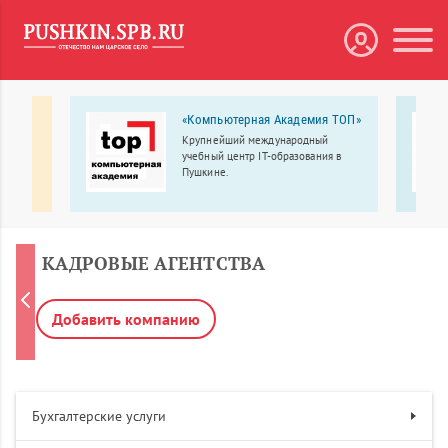
«Компьютерная Академия ТОП»
Крупнейший международный
влении
учебный центр IT-образования в
Пушкине.
ени
тра
.
КАДРОВЫЕ АГЕНТСТВА
Добавить компанию
Бухгалтерские услуги