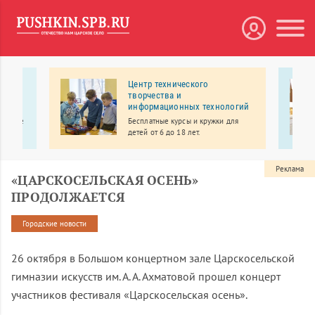
ий
Центр технического
творчества и
информационных технологий
ентр
цинские
Бесплатные курсы и кружки для
ая
детей от 6 до 18 лет.
о
сенале
Реклама
«ЦАРСКОСЕЛЬСКАЯ ОСЕНЬ»
ПРОДОЛЖАЕТСЯ
Городские новости
26 октября в Большом концертном зале Царскосельской
гимназии искусств им. А. А. Ахматовой прошел концерт
участников фестиваля «Царскосельская осень».