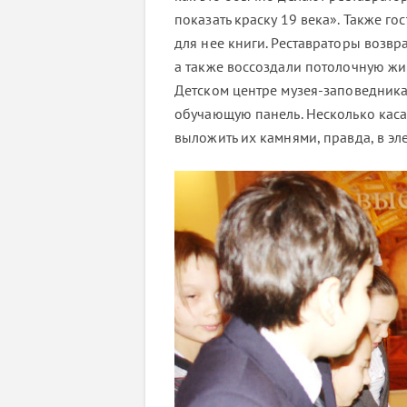
показать краску 19 века». Также г
для нее книги. Реставраторы возвр
а также воссоздали потолочную жи
Детском центре музея-заповедника
обучающую панель. Несколько касан
выложить их камнями, правда, в эл