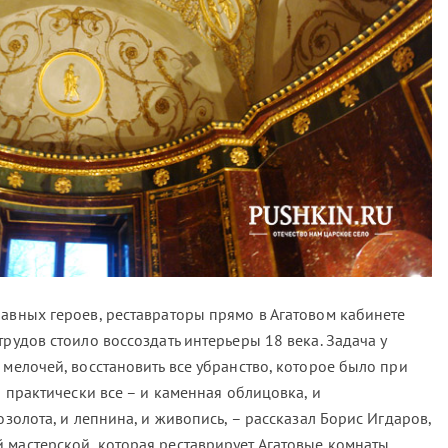
лавных героев, реставраторы прямо в Агатовом кабинете
трудов стоило воссоздать интерьеры 18 века. Задача у
 мелочей, восстановить все убранство, которое было при
о практически все – и каменная облицовка, и
озолота, и лепнина, и живопись, – рассказал Борис Игдаров,
 мастерской, которая реставрирует Агатовые комнаты.