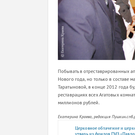
Побывать в отреставрированных ап
Нового года, но только в составе 
Таратыновой, в конце 2012 года б
реставрациях всех Агатовых комнат
миллионов рублей.
Екатерина Краева, редакция Пушкин.спб.
Церковное облачение и церк
утварь из фондов ГМЗ «Павло