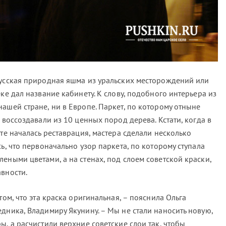
русская природная яшма из уральских месторождений или
ке дал название кабинету. К слову, подобного интерьера из
ашей стране, ни в Европе. Паркет, по которому отныне
 воссоздавали из 10 ценных пород дерева. Кстати, когда в
ете началась реставрация, мастера сделали несколько
ь, что первоначально узор паркета, по которому ступала
еными цветами, а на стенах, под слоем советской краски,
вности.
том, что эта краска оригинальная, – пояснила Ольга
дника, Владимиру Якунину. – Мы не стали наносить новую,
ы, а расчистили верхние советские слои так, чтобы