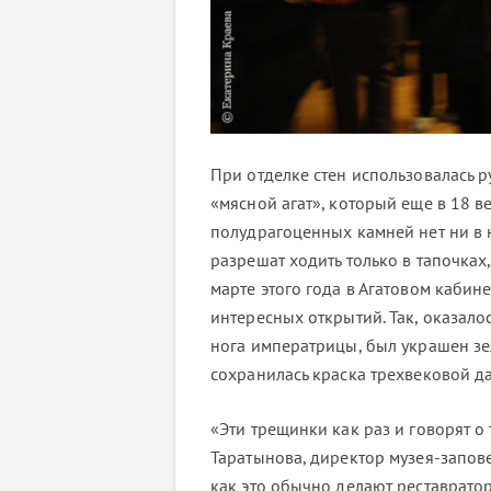
При отделке стен использовалась 
«мясной агат», который еще в 18 ве
полудрагоценных камней нет ни в н
разрешат ходить только в тапочках,
марте этого года в Агатовом кабин
интересных открытий. Так, оказалос
нога императрицы, был украшен зел
сохранилась краска трехвековой да
«Эти трещинки как раз и говорят о 
Таратынова, директор музея-запове
как это обычно делают реставратор