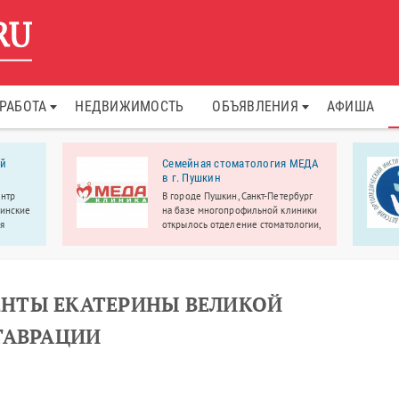
РАБОТА
НЕДВИЖИМОСТЬ
ОБЪЯВЛЕНИЯ
АФИША
ий
Семейная стоматология МЕДА
в г. Пушкин
ентр
В городе Пушкин, Санкт-Петербург
цинские
на базе многопрофильной клиники
ая
открылось отделение стоматологии,
о
где вас ждет широкий спектр
сенале
стоматологических услуг,
просторные кабинеты, современное
оборудование.
НТЫ ЕКАТЕРИНЫ ВЕЛИКОЙ
ТАВРАЦИИ