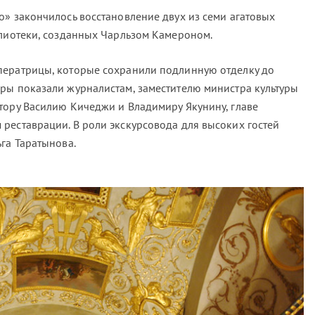
о» закончилось восстановление двух из семи агатовых
блиотеки, созданных Чарльзом Камероном.
ператрицы, которые сохранили подлинную отделку до
ры показали журналистам, заместителю министра культуры
тору Василию Кичеджи и Владимиру Якунину, главе
реставрации. В роли экскурсовода для высоких гостей
га Таратынова.