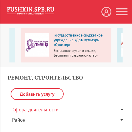
Государственное бюджетное
учреждение «Дом культуры
«Сувенир»
влении
Бесплатные студии и секции,
ени
фестивали, праздники, мастер-
тра
классы.
.
РЕМОНТ, СТРОИТЕЛЬСТВО
Добавить услугу
Сфера деятельности
Район