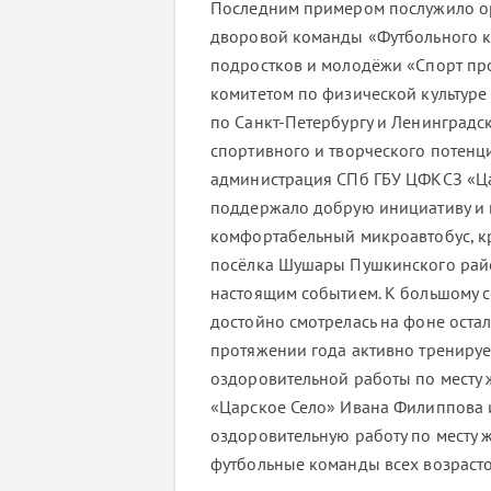
Последним примером послужило ор
дворовой команды «Футбольного к
подростков и молодёжи «Спорт пр
комитетом по физической культуре
по Санкт-Петербургу и Ленинградс
спортивного и творческого потенц
администрация СПб ГБУ ЦФКСЗ «Ца
поддержало добрую инициативу и 
комфортабельный микроавтобус, кр
посёлка Шушары Пушкинского район
настоящим событием. К большому с
достойно смотрелась на фоне оста
протяжении года активно тренируе
оздоровительной работы по месту 
«Царское Село» Ивана Филиппова и
оздоровительную работу по месту 
футбольные команды всех возрасто