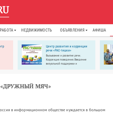
РАБОТА
НЕДВИЖИМОСТЬ
ОБЪЯВЛЕНИЯ
АФИША
нтр
Центр развития и коррекции
речи «РАС-тишки»
Вызывание и развитие речи.
Коррекция поведения. Введение
визуальной поддержки и
альтернативной коммуникации.
Развитие учебных навыков.
 «ДРУЖНЫЙ МЯЧ»
Россия в информационном обществе нуждается в большом