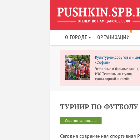
О ГОРОДЕ
ОРГАНИЗАЦИИ
тр технического
Культурно-досуговый це
рчества и
«София»
ормационных технологий
Эстрадные и бальные танцы,
латные курсы и кружки для
ИЗО.Театральная студия,
й от 6 до 18 лет.
фольклорный ансамбль.
ТУРНИР ПО ФУТБОЛУ
Спортивные новости
Сегодня современная спортивная 