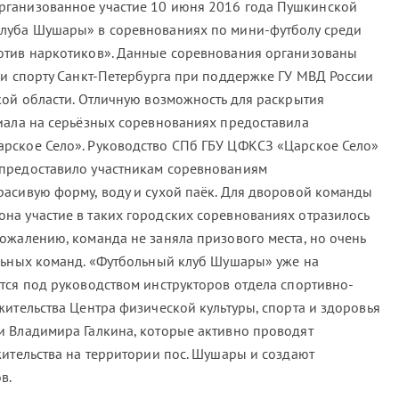
ганизованное участие 10 июня 2016 года Пушкинской
луба Шушары» в соревнованиях по мини-футболу среди
отив наркотиков». Данные соревнования организованы
 и спорту Санкт-Петербурга при поддержке ГУ МВД России
кой области. Отличную возможность для раскрытия
иала на серьёзных соревнованиях предоставила
рское Село». Руководство СПб ГБУ ЦФКСЗ «Царское Село»
предоставило участникам соревнованиям
асивую форму, воду и сухой паёк. Для дворовой команды
а участие в таких городских соревнованиях отразилось
ожалению, команда не заняла призового места, но очень
льных команд. «Футбольный клуб Шушары» уже на
тся под руководством инструкторов отдела спортивно-
жительства Центра физической культуры, спорта и здоровья
 Владимира Галкина, которые активно проводят
жительства на территории пос. Шушары и создают
в.