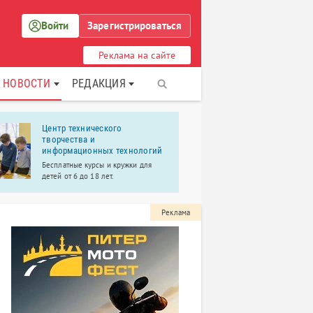
Войти
Зарегистрироваться
Реклама на сайте
НОВОСТИ
РЕДАКЦИЯ
Центр технического
Культурно
творчества и
«София»
информационных технологий
Эстрадные и
Бесплатные курсы и кружки для
ИЗО.Театраль
детей от 6 до 18 лет.
фольклорный
Реклама