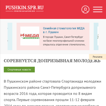
 Южные
Семейная стоматология МЕДА
в г. Пушкин
ссети
В городе Пушкин, Санкт-Петербург
ческие
на базе многопрофильной клиники
открылось отделение стоматологии,
живает
где вас ждет широкий спектр
инский,
стоматологических услуг,
 и
просторные кабинеты, современное
Реклама
СОРЕВНУЕТСЯ ДОПРИЗЫВНАЯ МОЛОДЕЖЬ
оборудование.
Спортивные новости
В Пушкинском районе стартовала Спартакиада молодежи
Пушкинского района Санкт-Петербурга допризывного
возраста 2016 года, которая проводится по 8 видам
спорта. Первые соревнования прошли 11-12 февраля
2016 года по зимнему военно-спортивному многоборью,