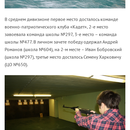
В среднем дивизионе первое место досталось команде
военно-патриотического клуба «Кадет», 2-е место
завоевала команда школы №297, 3-е место – команда
школы №477. В личном зачете победу одержал Андрей
Романов (школа №604), на 2-м месте – Иван Бобровский
(школа №297), третье место досталось Семену Харковичу
(ЦО №650).