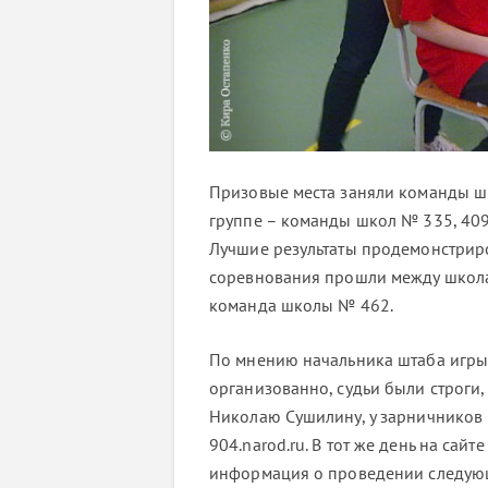
Призовые места заняли команды шк
группе – команды школ № 335, 409,
Лучшие результаты продемонстриро
соревнования прошли между школам
команда школы № 462.
По мнению начальника штаба игр
организованно, судьи были строги
Николаю Сушилину, у зарничников 
904.narod.ru. В тот же день на са
информация о проведении следующ