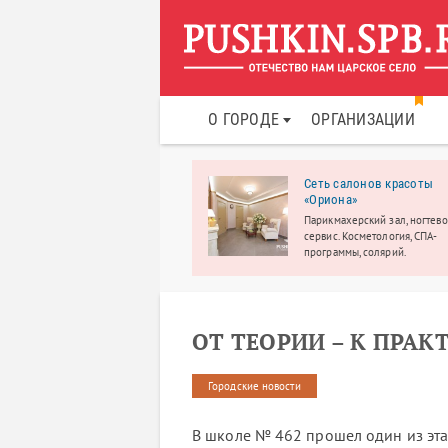
О ГОРОДЕ
ОРГАНИЗАЦИИ
ейный оздоровительный
Сеть салонов красоты
тр «КЕДР CLUB»
«Ориона»
ейный оздоровительный центр
Парикмахерский зал, ногтев
Р-CLUB» в Пушкине – это
сервис. Косметология, СПА-
чательное место для
программы, солярий.
йного досуга.
ОТ ТЕОРИИ – К ПРАК
Городские новости
В школе № 462 прошел один из эт