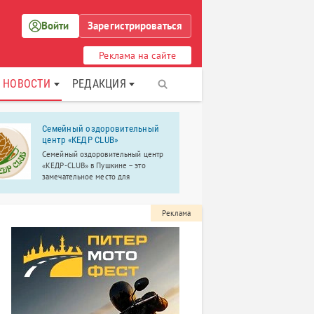
Войти
Зарегистрироваться
Реклама на сайте
НОВОСТИ
РЕДАКЦИЯ
Семейный оздоровительный
Сеть сало
центр «КЕДР CLUB»
«Ориона»
Семейный оздоровительный центр
Парикмахерс
«КЕДР-CLUB» в Пушкине – это
сервис. Косм
замечательное место для
программы, 
семейного досуга.
Реклама