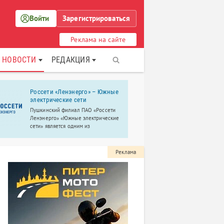
Войти
Зарегистрироваться
Реклама на сайте
НОВОСТИ
РЕДАКЦИЯ
Россети «Ленэнерго» – Южные
Центр тех
электрические сети
творчеств
информац
Пушкинский филиал ПАО «Россети
Ленэнерго» «Южные электрические
Бесплатные 
сети» является одним из
детей от 6 д
крупнейших в России. Обслуживает
4 района электросетей: Пушкинский,
Колпинский, Красносельский и
Реклама
Петродворцовый.