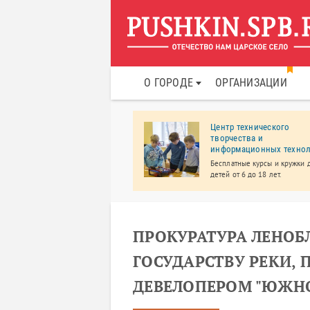
О ГОРОДЕ
ОРГАНИЗАЦИИ
сети «Ленэнерго» – Южные
Центр технического
ктрические сети
творчества и
информационных техно
кинский филиал ПАО «Россети
энерго» «Южные электрические
Бесплатные курсы и кружки 
» является одним из
детей от 6 до 18 лет.
нейших в России. Обслуживает
йона электросетей: Пушкинский,
инский, Красносельский и
родворцовый.
ПРОКУРАТУРА ЛЕНОБ
ГОСУДАРСТВУ РЕКИ,
ДЕВЕЛОПЕРОМ "ЮЖН