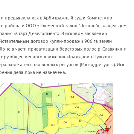
и предъявила иск в Арбитражный суд к Комитету по
о района и ООО «Племенной завод "Лесное"», владельцем
ания «Старт Девелопмент». В исковом заявлении
ействительным договор купли-продажи 906 га земли
йоне в части приватизации береговых полос р. Славянки и
натору общественного движения «Гражданин Пушкин»
ральное агентство водных ресурсов (Росводресурсы). Иск
трения дела пока не назначена.