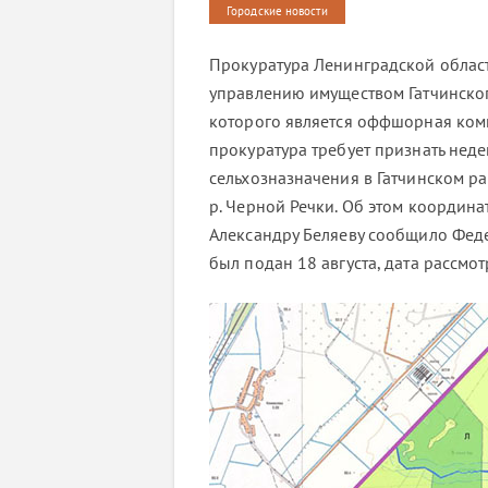
Городские новости
Прокуратура Ленинградской област
управлению имуществом Гатчинског
которого является оффшорная комп
прокуратура требует признать нед
сельхозназначения в Гатчинском ра
р. Черной Речки. Об этом коорди
Александру Беляеву сообщило Феде
был подан 18 августа, дата рассмо