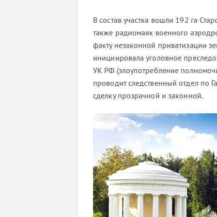
В состав участка вошли 192 га Стар
также радиомаяк военного аэрод
факту незаконной приватизации зе
инициировала уголовное преследов
УК РФ (злоупотребление полномочи
проводит следственный отдел по Га
сделку прозрачной и законной.