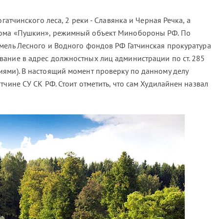
огатчинского леса, 2 реки - Славянка и Черная Речка, а
рома «Пушкин», режимный объект Минобороны РФ. По
мель Лесного и Водного фондов РФ Гатчинская прокуратура
ание в адрес должностных лиц администрации по ст. 285
ями). В настоящий момент проверку по данному делу
тчине СУ СК РФ. Стоит отметить, что сам Худилайнен назвал