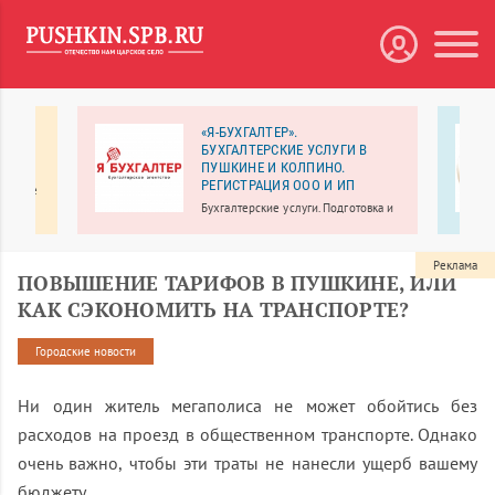
ий
«Я-БУХГАЛТЕР».
БУХГАЛТЕРСКИЕ УСЛУГИ В
ПУШКИНЕ И КОЛПИНО.
ентр
РЕГИСТРАЦИЯ ООО И ИП
цинские
ая
Бухгалтерские услуги. Подготовка и
о
сдача отчетности.
сенале
Реклама
ПОВЫШЕНИЕ ТАРИФОВ В ПУШКИНЕ, ИЛИ
КАК СЭКОНОМИТЬ НА ТРАНСПОРТЕ?
Городские новости
Ни один житель мегаполиса не может обойтись без
расходов на проезд в общественном транспорте. Однако
очень важно, чтобы эти траты не нанесли ущерб вашему
бюджету.