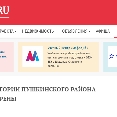
РАБОТА
НЕДВИЖИМОСТЬ
ОБЪЯВЛЕНИЯ
АФИША
Учебный центр «Мефодий»
кий
Учебный центр «Мефодий» – это
т им.
частная школа и подготовка к ОГЭ/
ЕГЭ в Шушарах, Славянке и
Колпино.
етский
. И.
 в
дии и
мых
РИТОРИИ ПУШКИНСКОГО РАЙОНА
ИРЕНЫ