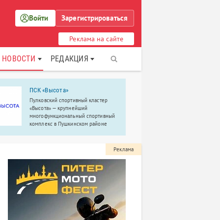
Войти
Зарегистрироваться
Реклама на сайте
НОВОСТИ
РЕДАКЦИЯ
ПСК «Высота»
ФГБУ «Нау
исследова
Пулковский спортивный кластер
ортопедич
«Высота» — крупнейший
Г. И. Турн
многофункциональный спортивный
России
комплекс в Пушкинском районе
Санкт-Петербурга.
Научно-иссл
ортопедическ
Турнера — р
Реклама
направлении
травматолог
сложных в м