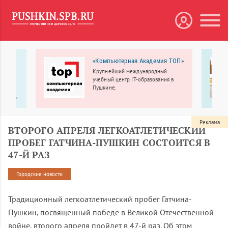
 МЕДА
«Компьютерная Академия ТОП»
Крупнейший международный
рбург
учебный центр IT-образования в
линики
Пушкине.
ологии,
еменное
Реклама
ВТОРОГО АПРЕЛЯ ЛЕГКОАТЛЕТИЧЕСКИЙ
ПРОБЕГ ГАТЧИНА-ПУШКИН СОСТОИТСЯ В
47-Й РАЗ
Городские новости
Традиционный легкоатлетический пробег Гатчина-
Пушкин, посвященный победе в Великой Отечественной
войне, второго апреля пройдет в 47-й раз. Об этом