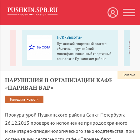
я
ПСК «Высота»
Пулковский спортивный кластер
 клуб
«Высота» — крупнейший
многофункциональный спортивный
комплекс в Пушкинском районе
Санкт-Петербурга.
Реклама
НАРУШЕНИЯ В ОРГАНИЗАЦИИ КАФЕ
«ПАРИВАН БАР»
Городские новости
Прокуратурой Пушкинского района
Санкт-Петербурга
26.12.2013
проверено исполнение природоохранного
и
санитарно-эпидемиологического
законодательства, при
организации деятельности кафе «Париван бар»,