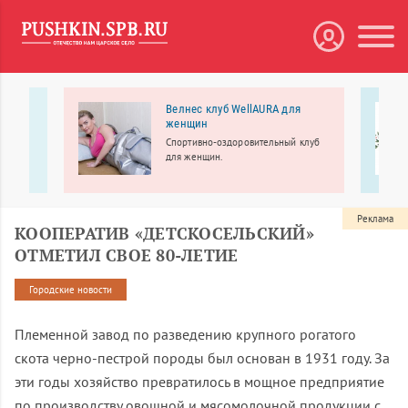
кции
Велнес клуб WellAURA для
женщин
Спортивно-оздоровительный клуб
ение
для женщин.
и.
Реклама
КООПЕРАТИВ «ДЕТСКОСЕЛЬСКИЙ»
ОТМЕТИЛ СВОЕ 80-ЛЕТИЕ
Городские новости
Племенной завод по разведению крупного рогатого
скота черно-пестрой породы был основан в 1931 году. За
эти годы хозяйство превратилось в мощное предприятие
по производству овощной и мясомолочной продукции с