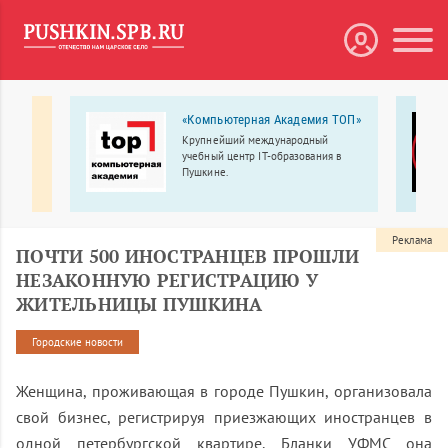
«Компьютерная Академия ТОП»
Крупнейший международный
)
учебный центр IT-образования в
в ВУЗ.
Пушкине.
х.
Реклама
ПОЧТИ 500 ИНОСТРАНЦЕВ ПРОШЛИ
НЕЗАКОННУЮ РЕГИСТРАЦИЮ У
ЖИТЕЛЬНИЦЫ ПУШКИНА
Городские новости
Женщина, проживающая в городе Пушкин, организовала
свой бизнес, регистрируя приезжающих иностранцев в
одной петербургской квартире. Бланки УФМС она