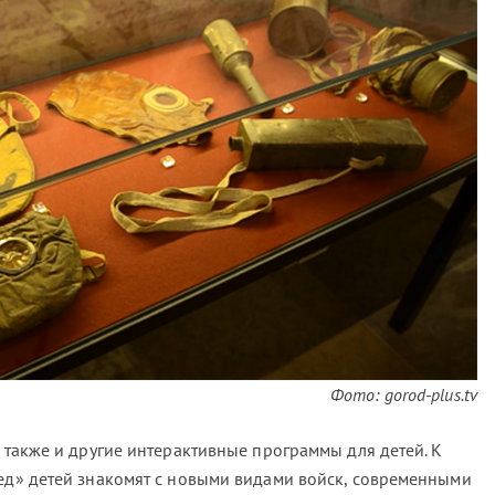
Фото: gorod-plus.tv
ь также и другие интерактивные программы для детей. К
бед» детей знакомят с новыми видами войск, современными