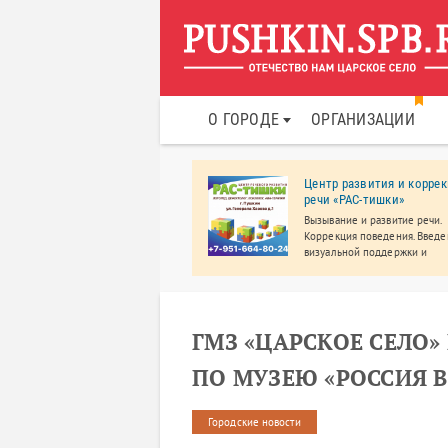
О ГОРОДЕ
ОРГАНИЗАЦИИ
 "Автобаки"
Центр развития и корре
речи «РАС-тишки»
ания "Автобаки" работает с
 года и производит, как
Вызывание и развитие речи.
дартные изделия для грузовых
Коррекция поведения. Введ
мобилей, так и изделия по
визуальной поддержки и
видуальному заказу.
альтернативной коммуникаци
Развитие учебных навыков.
ГМЗ «ЦАРСКОЕ СЕЛО»
ПО МУЗЕЮ «РОССИЯ В
Городские новости