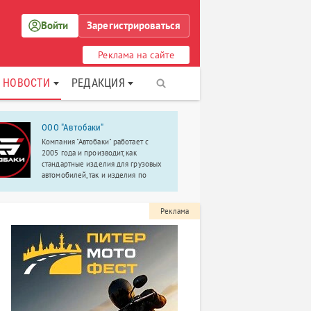
Войти
Зарегистрироваться
Реклама на сайте
НОВОСТИ
РЕДАКЦИЯ
ООО "Автобаки"
Центр раз
речи «РАС
Компания "Автобаки" работает с
2005 года и производит, как
Вызывание и
стандартные изделия для грузовых
Коррекция п
автомобилей, так и изделия по
визуальной 
индивидуальному заказу.
альтернатив
Развитие уч
Реклама