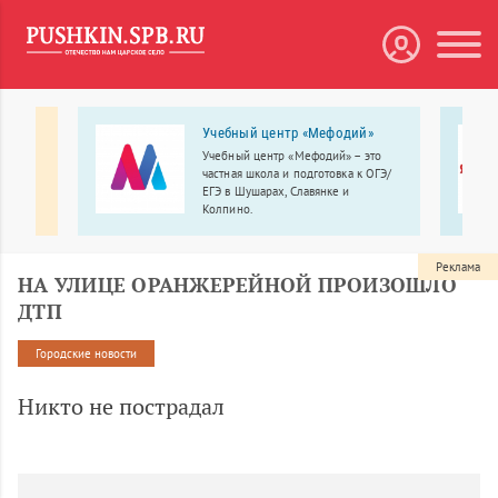
 в
Учебный центр «Мефодий»
Учебный центр «Мефодий» – это
частная школа и подготовка к ОГЭ/
огия в
ЕГЭ в Шушарах, Славянке и
своим
Колпино.
ршенно
Реклама
НА УЛИЦЕ ОРАНЖЕРЕЙНОЙ ПРОИЗОШЛО
ДТП
Городские новости
Никто не пострадал