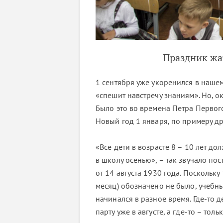
Праздник жа
1 сентября уже укоренился в наше
«спешит навстречу знаниям». Но, ок
Было это во времена Петра Первого
Новый год 1 января, по примеру др
«Все дети в возрасте 8 – 10 лет д
в школу осенью», – так звучало по
от 14 августа 1930 года. Поскольку
месяц) обозначено не было, учебн
начинался в разное время. Где-то 
парту уже в августе, а где-то – тол