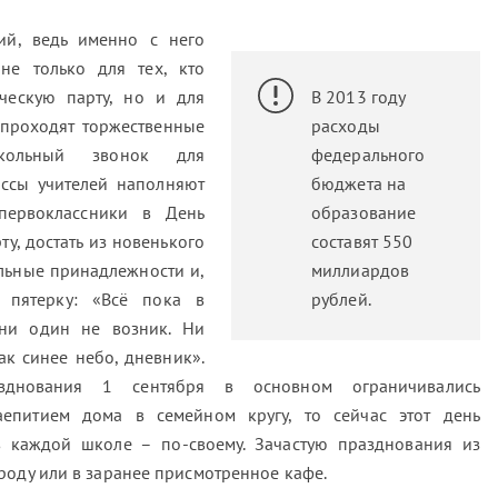
ий, ведь именно с него
не только для тех, кто
ческую парту, но и для
В 2013 году
 проходят торжественные
расходы
кольный звонок для
федерального
ассы учителей наполняют
бюджета на
первоклассники в День
образование
ту, достать из новенького
составят 550
льные принадлежности и,
миллиардов
 пятерку: «Всё пока в
рублей.
ни один не возник. Ни
как синее небо, дневник».
зднования 1 сентября в основном ограничивались
епитием дома в семейном кругу, то сейчас этот день
в каждой школе – по-своему. Зачастую празднования из
роду или в заранее присмотренное кафе.