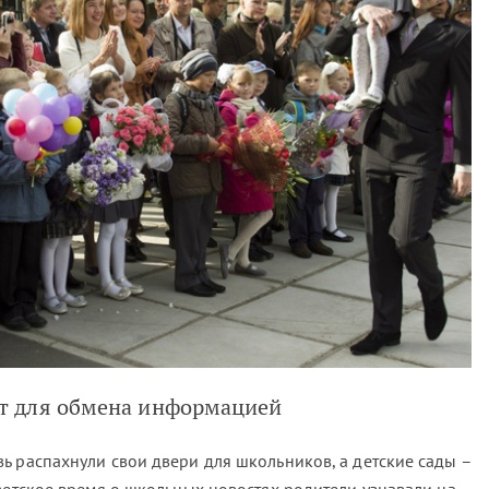
т для обмена информацией
ь распахнули свои двери для школьников, а детские сады –
ветское время о школьных новостях родители узнавали на