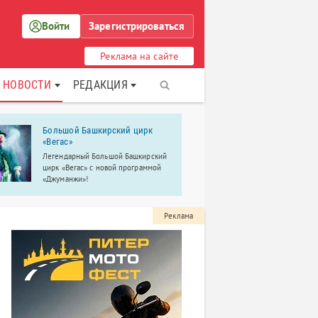
Войти
Зарегистрироваться
Реклама на сайте
НОВОСТИ
РЕДАКЦИЯ
Большой Башкирский цирк
Сеть сало
«Вегас»
«Ориона»
Легендарный Большой Башкирский
Парикмахерс
цирк «Вегас» с новой программой
сервис. Косм
«Джуманжи»!
программы, 
Реклама