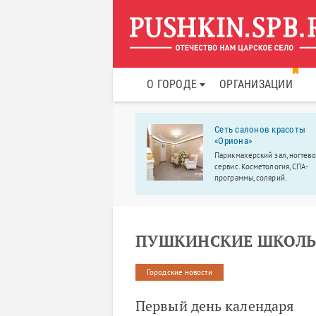
О ГОРОДЕ
ОРГАНИЗАЦИИ
ьшой Башкирский цирк
Сеть салонов красоты
гас»
«Ориона»
ендарный Большой Башкирский
Парикмахерский зал, ногтев
 «Вегас» с новой программой
сервис. Косметология, СПА-
уманжи»!
программы, солярий.
ПУШКИНСКИЕ ШКОЛЬ
Городские новости
Первый день календаря