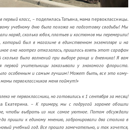
в первый класс, –
поделилась Татьяна, мама первоклассницы.
рвому учебному дню была похожа на подготовку свадьбы! Мы
рали наряд, сколько юбок, платьев и костюмов мы перемерили!
, который был в магазине в единственном экземпляре и на
иное она наотрез отказалась, пришлось взять этот сарафан
А сколько было волнений при выборе ранца и дневника! Я вам
я первой учительницы заказывали у знакомого флориста.
было особенным и самым лучшим! Может быть, все это кому-
, мамы первоклассников меня поймут!»
еко не первоклассники, но готовились к 1 сентября за месяц!
а Екатерина.
– К примеру, мы с подругой заранее обошли
фе, чтобы выбрать из них самое уютное. Потом обсуждали
огда пришли к единому мнению, забронировали два столика в
вый учебный год. Все прошло замечательно, и так хочется,