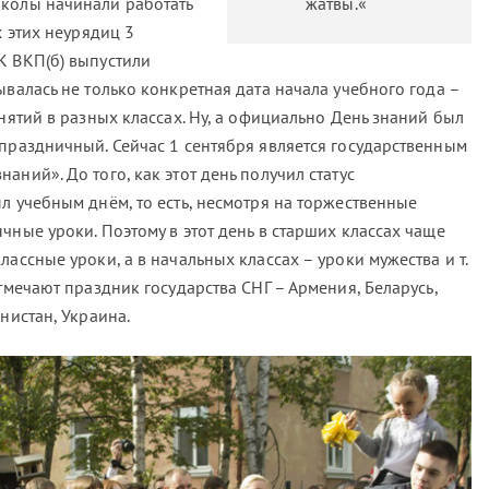
школы начинали работать
жатвы.«
х этих неурядиц 3
К ВКП(б) выпустили
ывалась не только конкретная дата начала учебного года –
анятий в разных классах. Ну, а официально День знаний был
 праздничный. Сейчас 1 сентября является государственным
аний». До того, как этот день получил статус
л учебным днём, то есть, несмотря на торжественные
чные уроки. Поэтому в этот день в старших классах чаще
ассные уроки, а в начальных классах – уроки мужества и т.
отмечают праздник государства СНГ – Армения, Беларусь,
нистан, Украина.