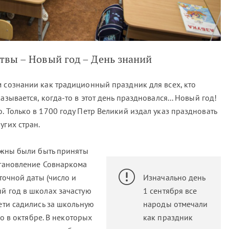
твы – Новый год – День знаний
м сознании как традиционный праздник для всех, кто
азывается, когда-то в этот день праздновался... Новый год!
. Только в 1700 году Петр Великий издал указ праздновать
угих стран.
олжны были быть приняты
становление Совнаркома
 точной даты (число и
Изначально день
ый год в школах зачастую
1 сентября все
дети садились за школьную
народы отмечали
ько в октябре. В некоторых
как праздник