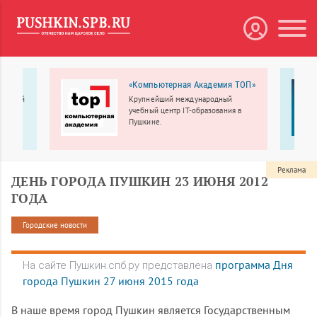
«Компьютерная Академия ТОП»
бытовой
Крупнейший международный
учебный центр IT-образования в
Пушкине.
Реклама
ДЕНЬ ГОРОДА ПУШКИН 23 ИЮНЯ 2012
ГОДА
Городские новости
программа Дня
На сайте Пушкин.спб.ру представлена
города Пушкин 27 июня 2015 года
В наше время город Пушкин является Государственным