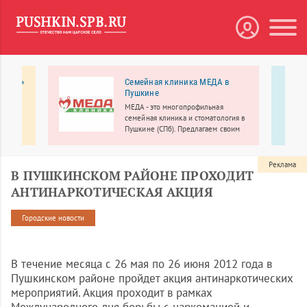
я ТОП»
Семейная клиника МЕДА в
Пушкине
й
я в
МЕДА - это многопрофильная
семейная клиника и стоматология в
Пушкине (СПб). Предлагаем своим
пациентам широкий спектр
медицинских услуг на совершенно
новом качественном уровне.
Реклама
В ПУШКИНСКОМ РАЙОНЕ ПРОХОДИТ
АНТИНАРКОТИЧЕСКАЯ АКЦИЯ
Городские новости
В течение месяца с 26 мая по 26 июня 2012 года в
Пушкинском районе пройдет акция антинаркотических
мероприятий. Акция проходит в рамках