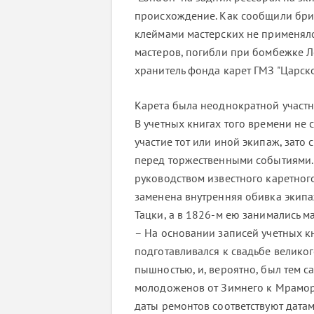
происхождение. Как сообщили брит
клеймами мастерских не применялос
мастеров, погибли при бомбежке Л
хранитель фонда карет ГМЗ "Царск
Карета была неоднократной участ
В учетных книгах того времени не 
участие тот или иной экипаж, зато
перед торжественными событиями. 
руководством известного каретног
заменена внутренняя обивка экипа
Тацки, а в 1826-м ею занимались 
– На основании записей учетных кн
подготавливался к свадьбе велико
пышностью, и, вероятно, был тем
молодоженов от Зимнего к Мрамор
даты ремонтов соответствуют дата