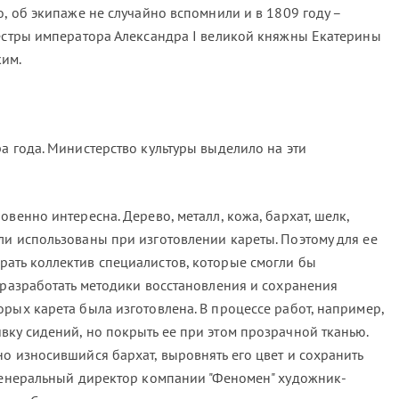
о, об экипаже не случайно вспомнили и в 1809 году –
сестры императора Александра I великой княжны Екатерины
ким.
а года. Министерство культуры выделило на эти
овенно интересна. Дерево, металл, кожа, бархат, шелк,
ли использованы при изготовлении кареты. Поэтому для ее
ать коллектив специалистов, которые смогли бы
 разработать методики восстановления и сохранения
рых карета была изготовлена. В процессе работ, например,
вку сидений, но покрыть ее при этом прозрачной тканью.
о износившийся бархат, выровнять его цвет и сохранить
 генеральный директор компании "Феномен" художник-