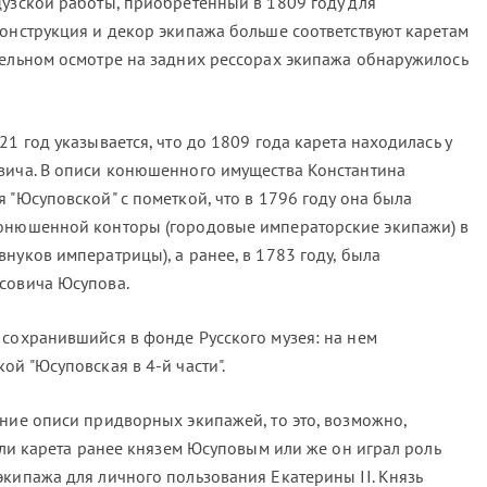
цузской работы, приобретенный в 1809 году для
конструкция и декор экипажа больше соответствуют каретам
тельном осмотре на задних рессорах экипажа обнаружилось
21 год указывается, что до 1809 года карета находилась у
вича. В описи конюшенного имущества Константина
 "Юсуповской" с пометкой, что в 1796 году она была
конюшенной конторы (городовые императорские экипажи) в
нуков императрицы), а ранее, в 1783 году, была
совича Юсупова.
 сохранившийся в фонде Русского музея: на нем
ой "Юсуповская в 4-й части".
нние описи придворных экипажей, то это, возможно,
ь ли карета ранее князем Юсуповым или же он играл роль
экипажа для личного пользования Екатерины II. Князь