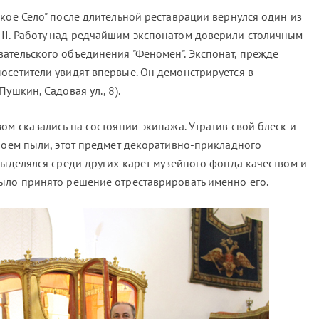
кое Село" после длительной реставрации вернулся один из
II. Работу над редчайшим экспонатом доверили столичным
ательского объединения "Феномен". Экспонат, прежде
осетители увидят впервые. Он демонстрируется в
ушкин, Садовая ул., 8).
ом сказались на состоянии экипажа. Утратив свой блеск и
слоем пыли, этот предмет декоративно-прикладного
выделялся среди других карет музейного фонда качеством и
ыло принято решение отреставрировать именно его.