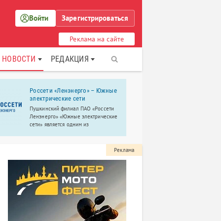
Войти
Зарегистрироваться
Реклама на сайте
НОВОСТИ
РЕДАКЦИЯ
Россети «Ленэнерго» – Южные
«Компьюте
электрические сети
Крупнейший
Пушкинский филиал ПАО «Россети
учебный цен
Ленэнерго» «Южные электрические
Пушкине.
сети» является одним из
крупнейших в России. Обслуживает
4 района электросетей: Пушкинский,
Колпинский, Красносельский и
Реклама
Петродворцовый.