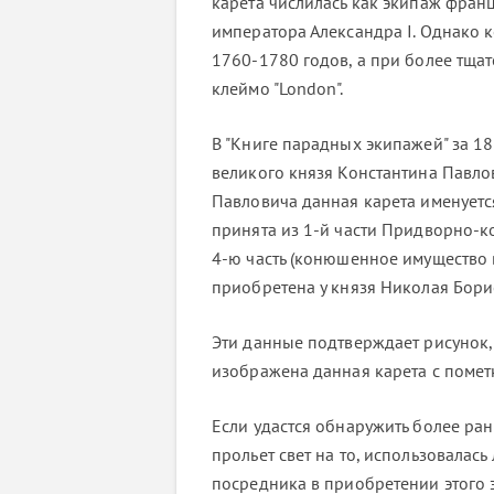
карета числилась как экипаж фран
императора Александра I. Однако 
1760-1780 годов, а при более тща
клеймо "London".
В "Книге парадных экипажей" за 18
великого князя Константина Павло
Павловича данная карета именуется
принята из 1-й части Придворно-
4-ю часть (конюшенное имущество в
приобретена у князя Николая Бори
Эти данные подтверждает рисунок,
изображена данная карета с пометк
Если удастся обнаружить более ра
прольет свет на то, использовалас
посредника в приобретении этого 