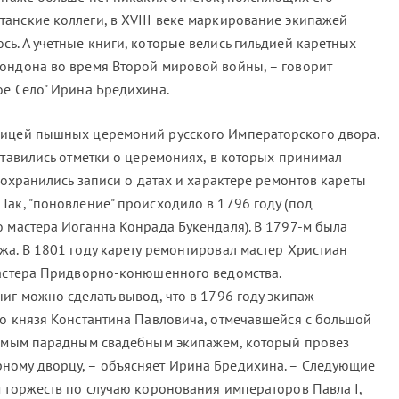
анские коллеги, в XVIII веке маркирование экипажей
ь. А учетные книги, которые велись гильдией каретных
ондона во время Второй мировой войны, – говорит
ое Село" Ирина Бредихина.
ницей пышных церемоний русского Императорского двора.
ставились отметки о церемониях, в которых принимал
 сохранились записи о датах и характере ремонтов кареты
Так, "поновление" происходило в 1796 году (под
о мастера Иоганна Конрада Букендаля). В 1797-м была
жа. В 1801 году карету ремонтировал мастер Христиан
мастера Придворно-конюшенного ведомства.
иг можно сделать вывод, что в 1796 году экипаж
го князя Константина Павловича, отмечавшейся с большой
 самым парадным свадебным экипажем, который провез
ному дворцу, – объясняет Ирина Бредихина. – Следующие
м торжеств по случаю коронования императоров Павла I,