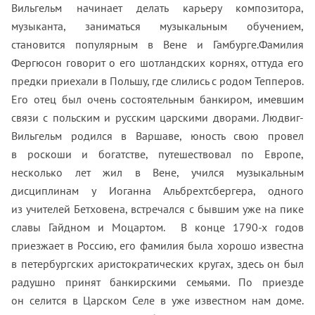
Вильгельм начинает делать карьеру композитора,
музыканта, заниматься музыкальным обучением,
становится популярным в Вене и Гамбурге.Фамилия
Фергюсон говорит о его шотландских корнях, оттуда его
предки приехали в Польшу, где слились с родом Тепперов.
Его отец был очень состоятельным банкиром, имевшим
связи с польским и русским царскими дворами. Людвиг-
Вильгельм родился в Варшаве, юность свою провел
в роскоши и богатстве, путешествовал по Европе,
несколько лет жил в Вене, учился музыкальным
дисциплинам у Иоганна Альбрехтсбергера, одного
из учителей Бетховена, встречался с бывшим уже на пике
славы Гайдном и Моцартом. В конце 1790-х годов
приезжает в Россию, его фамилия была хорошо известна
в петербургских аристократических кругах, здесь он был
радушно принят банкирскими семьями. По приезде
он селится в Царском Селе в уже известном нам доме.