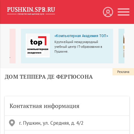
 МЕДА
«Компьютерная Академия ТОП»
Крупнейший международный
рбург
учебный центр IT-образования в
линики
Пушкине.
ологии,
еменное
Реклама
ДОМ ТЕППЕРА ДЕ ФЕРГЮСОНА
Контактная информация
г. Пушкин, ул. Средняя, д. 4/2