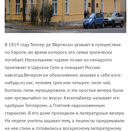
В 1819 году Теппер де Фергюсон уезжает в путешествие
по Европе, во время которого его семья трагически
погибает. Несколькими годами позже он ненадолго
приезжает в Царское Село и покидает Россию
навсегда.Вечером он обыкновенно зазывал к себе кого-
нибудь из нас, человек трех или четырех: пили чай,
болтали, пели, музицировали, и эти простые вечера были
нам чрезвычайно по вкусу». Кюхельбекер называет его
«добрым Теппером», а Плетнев «вдохновенным
стариком». В его доме проходили и литературные вечера.
На неделе учитель задавал тему, а лицеисты придумывали
на нее стихи и готовились к воскресному литературному