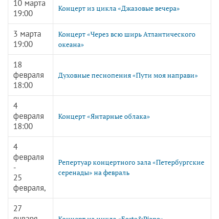
10 марта
Концерт из цикла «Джазовые вечера»
19:00
3 марта
Концерт «Через всю ширь Атлантического
19:00
океана»
18
февраля
Духовные песнопения «Пути моя направи»
18:00
4
февраля
Концерт «Янтарные облака»
18:00
4
февраля
Репертуар концертного зала «Петербургские
-
серенады» на февраль
25
февраля,
27
января
Концерт из цикла «Forte&Piano»