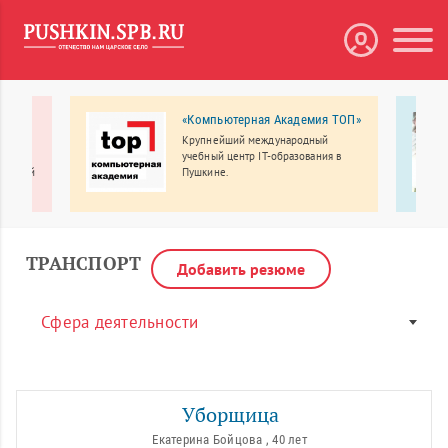
атр
«Компьютерная Академия ТОП»
Крупнейший международный
учебный центр IT-образования в
я детей
Пушкине.
ли-
1 года,
мастер-
ТРАНСПОРТ
Добавить резюме
Сфера деятельности
Уборщица
Екатерина Бойцова , 40 лет