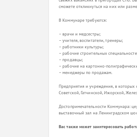
свежих вакансиях в пригородах СПб. В
сможете откликнуться на них или разме
В Коммунаре требуются:
– врачи и медсестры;
– учителя, воспитатели, тренеры;
– работники культуры;
– рабочие строительных специальносте
– продавцы;
– рабочие на картонно-полиграфическ
– менеджеры по продажам.
Предприятия и учреждения, в которых о
Советской, Гатчинской, Ижорской, Жел
Достопримечательности Коммунара: цер
выставочный зал на Ленинградском шос
Вас также может заинтересовать работ