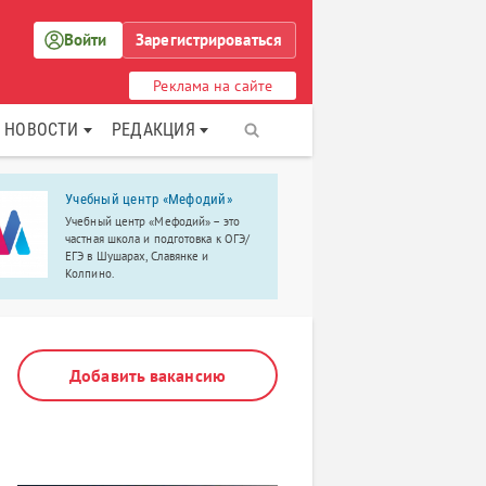
Войти
Зарегистрироваться
Реклама на сайте
НОВОСТИ
РЕДАКЦИЯ
Учебный центр «Мефодий»
Центр раз
речи «РАС
Учебный центр «Мефодий» – это
частная школа и подготовка к ОГЭ/
Вызывание и
ЕГЭ в Шушарах, Славянке и
Коррекция п
Колпино.
визуальной 
альтернатив
Развитие уч
Добавить вакансию