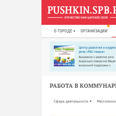
О ГОРОДЕ
ОРГАНИЗАЦИИ
бный центр «Мефодий»
Центр развития и корре
речи «РАС-тишки»
бный центр «Мефодий» – это
ная школа и подготовка к ОГЭ/
Вызывание и развитие речи.
в Шушарах, Славянке и
Коррекция поведения. Введ
пино.
визуальной поддержки и
альтернативной коммуникаци
Развитие учебных навыков.
РАБОТА В КОММУНАР
Сфера деятельности
Местополо