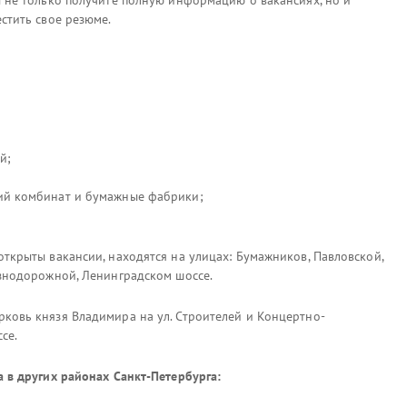
ы не только получите полную информацию о вакансиях, но и
стить свое резюме.
й;
ий комбинат и бумажные фабрики;
ткрыты вакансии, находятся на улицах: Бумажников, Павловской,
езнодорожной, Ленинградском шоссе.
ковь князя Владимира на ул. Строителей и Концертно-
се.
а в других районах Санкт-Петербурга: