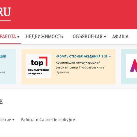
РАБОТА
НЕДВИЖИМОСТЬ
ОБЪЯВЛЕНИЯ
АФИША
кции
«Компьютерная Академия ТОП»
Крупнейший международный
учебный центр IT-образования в
ение
Пушкине.
и.
Е
жение
Работа в Санкт-Петербурге