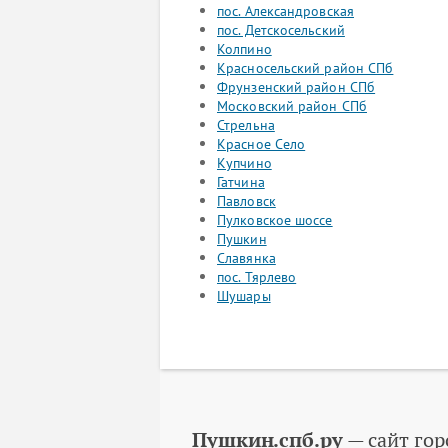
пос. Александровская
пос. Детскосельский
Колпино
Красносельский район СПб
Фрунзенский район СПб
Московский район СПб
Стрельна
Красное Село
Купчино
Гатчина
Павловск
Пулковское шоссе
Пушкин
Славянка
пос. Тярлево
Шушары
Пушкин.спб.ру
— сайт гор