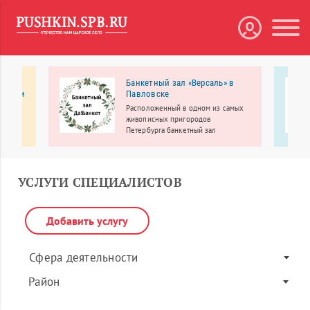
ии,
Банкетный зал «Версаль» в
икации
Павловске
Расположенный в одном из самых
живописных пригородов
ии «В
Петербурга банкетный зал
«Версаль» приглашает провести
акже
свадьбу, юбилей, выпускной, день
 –
рождения, корпоратив, детский
праздник и другие мероприятия
УСЛУГИ СПЕЦИАЛИСТОВ
Добавить услугу
Сфера деятельности
Район