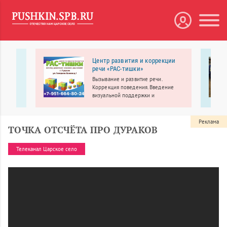
Центр развития и коррекции
В
речи «РАС-тишки»
Вызывание и развитие речи.
Коррекция поведения. Введение
овка и
визуальной поддержки и
альтернативной коммуникации.
Развитие учебных навыков.
Реклама
ТОЧКА ОТСЧЁТА ПРО ДУРАКОВ
Телеканал Царское село