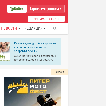
Войти
Зарегистрироваться
Реклама на сайте
НОВОСТИ
РЕДАКЦИЯ
Клиника для детей и взрослых
DNS
«Европейский институт
Сеть магази
здоровья семьи»
техники
Хирургия, маммология, проктология,
флебология, забор анализов, узи,
выезд врача на дом.
Реклама