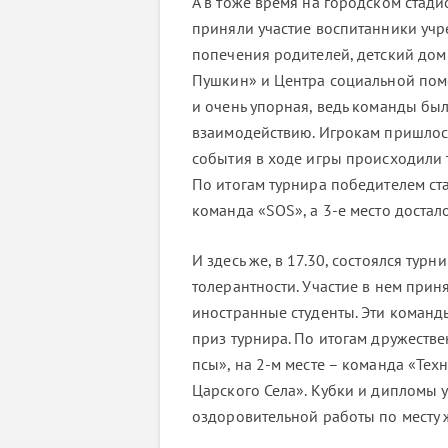
А в тоже время на городском стади
приняли участие воспитанники учре
попечения родителей, детский до
Пушкин» и Центра социальной помо
и очень упорная, ведь команды бы
взаимодействию. Игрокам пришлось
события в ходе игры происходили 
По итогам турнира победителем ст
команда «SOS», а 3-е место достал
И здесь же, в 17.30, состоялся ту
толерантности. Участие в нем прин
иностранные студенты. Эти команд
приз турнира. По итогам дружеств
псы», на 2-м месте – команда «Техн
Царского Села». Кубки и дипломы 
оздоровительной работы по месту 