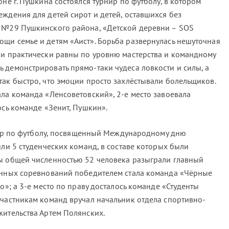
оне г. Пушкина состоялся турнир по футболу, в котором
ждения для детей сирот и детей, оставшихся без
м №29 Пушкинского района, «Детской деревни – SOS
щи семье и детям «Аист». Борьба развернулась нешуточная
ли практически равны по уровню мастерства и командному
 демонстрировать прямо-таки чудеса ловкости и силы, а
так быстро, что эмоции просто захлёстывали болельщиков.
ала команда «Ленсоветовский», 2-е место завоевала
ось команде «Зенит, Пушкин».
рнир по футболу, посвященный Международному дню
яли 5 студенческих команд, в составе которых были
ы общей численностью 52 человека разыграли главный
енных соревнований победителем стала команда «Чёрные
о»; а 3-е место по праву досталось команде «Студенты
участникам команд вручал начальник отдела спортивно-
жительства Артем Полянских.