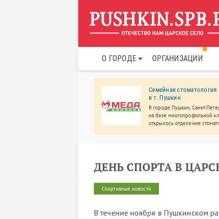
О ГОРОДЕ
ОРГАНИЗАЦИИ
БУХГАЛТЕР».
Семейная стоматология
ГАЛТЕРСКИЕ УСЛУГИ В
в г. Пушкин
КИНЕ И КОЛПИНО.
В городе Пушкин, Санкт-Пете
ИСТРАЦИЯ ООО И ИП
на базе многопрофильной к
алтерские услуги. Подготовка и
открылось отделение стомат
а отчетности.
где вас ждет широкий спектр
стоматологических услуг,
просторные кабинеты, совр
оборудование.
ДЕНЬ СПОРТА В ЦАРС
Спортивные новости
В течение ноября в Пушкинском р