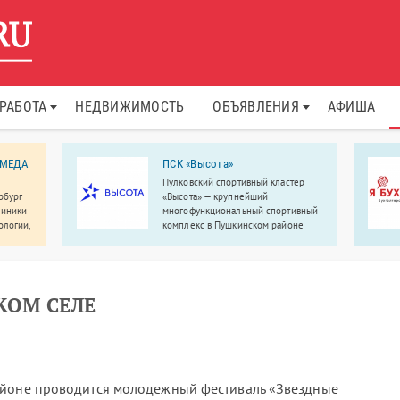
РАБОТА
НЕДВИЖИМОСТЬ
ОБЪЯВЛЕНИЯ
АФИША
 МЕДА
ПСК «Высота»
Пулковский спортивный кластер
рбург
«Высота» — крупнейший
линики
многофункциональный спортивный
ологии,
комплекс в Пушкинском районе
Санкт-Петербурга.
еменное
КОМ СЕЛЕ
айоне проводится молодежный фестиваль «Звездные