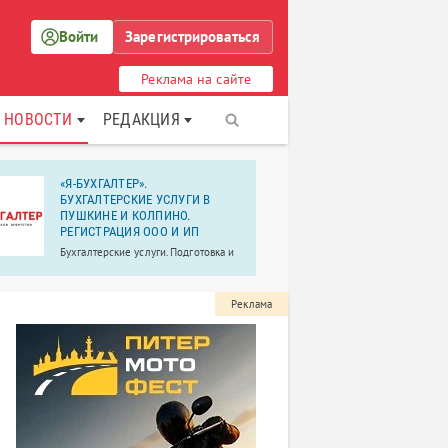
Войти
Зарегистрироваться
Реклама на сайте
НОВОСТИ
РЕДАКЦИЯ
«Я-БУХГАЛТЕР».
Семейная 
БУХГАЛТЕРСКИЕ УСЛУГИ В
в г. Пушки
ПУШКИНЕ И КОЛПИНО.
В городе Пу
РЕГИСТРАЦИЯ ООО И ИП
на базе мно
Бухгалтерские услуги. Подготовка и
открылось о
сдача отчетности.
где вас жде
стоматологич
просторные 
Реклама
оборудовани