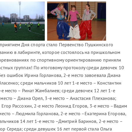
риятием Дня спорта стало Первенство Пушкинского
ванию в лабиринте, которое состоялось на пришкольном
соревнованиях по спортивному ориентированию приняли
астных группах! По итоговому протоколу среди девочек 10
без ошибок Ирина Горланова, 2-е место завоевала Диана
Власенко; среди мальчиков 10 лет 1-е место – Константин
3-е место – Ринат Жамбалиев; среди девочек 12 лет 1-е
 место – Диана Орел, 3-е место – Анастасия Плеханова;
– Егор Рассохин, 2-е место Леонид Егоров, 3-е место –Вадим
 место – Людмила Горланова, 2-е место –Екатерина Егорова,
льчиков 14 лет 1-е место –Дмитрий Баринов, 2-е место –
ор Середа; среди девушек 16 лет первой стала Ольга