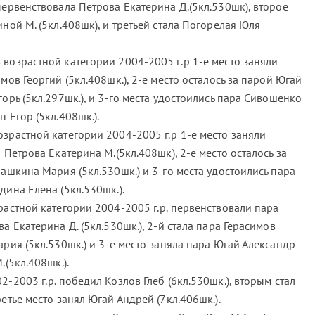
первенствовала Петрова Екатерина Д.(5кл.530шк), второе
иной М. (5кл.408шк), и третьей стала Погорелая Юля
возрастной категории 2004-2005 г.р 1-е место заняли
мов Георгий (5кл.408шк.), 2-е место осталось за парой Югай
орь (5кл.297шк.), и 3-го места удостоились пара Сивошенко
 Егор (5кл.408шк.).
зрастной категории 2004-2005 г.р 1-е место заняли
 Петрова Екатерина М.(5кл.408шк), 2-е место осталось за
нашкина Мария (5кл.530шк.) и 3-го места удостоились пара
дина Елена (5кл.530шк.).
растной категории 2004-2005 г.р. первенствовали пара
а Екатерина Д. (5кл.530шк.), 2-й стала пара Герасимов
ария (5кл.530шк.) и 3-е место заняла пара Югай Александр
.(5кл.408шк.).
-2003 г.р. победил Козлов Глеб (6кл.530шк.), вторым стал
етье место занял Югай Андрей (7кл.406шк.).