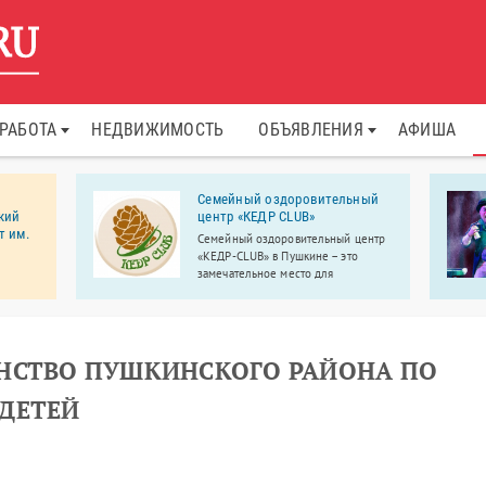
РАБОТА
НЕДВИЖИМОСТЬ
ОБЪЯВЛЕНИЯ
АФИША
Семейный оздоровительный
кий
центр «КЕДР CLUB»
т им.
Семейный оздоровительный центр
«КЕДР-CLUB» в Пушкине – это
замечательное место для
етский
семейного досуга.
. И.
 в
дии и
мых
НСТВО ПУШКИНСКОГО РАЙОНА ПО
ДЕТЕЙ