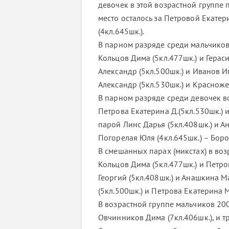
девочек в этой возрастной группе 
место осталось за Петровой Екатер
(4кл.645шк.).
В парном разряде среди мальчиков 
Кольцов Дима (5кл.477шк.) и Гераси
Александр (5кл.500шк.) и Иванов Иг
Александр (5кл.530шк.) и Красножен
В парном разряде среди девочек во
Петрова Екатерина Д.(5кл.530шк.) и
парой Линс Дарья (5кл.408шк.) и А
Погорелая Юля (4кл.645шк.) – Боро
В смешанных парах (микстах) в воз
Кольцов Дима (5кл.477шк.) и Петров
Георгий (5кл.408шк.) и Анашкина М
(5кл.500шк.) и Петрова Екатерина М
В возрастной группе мальчиков 2002
Овчинников Дима (7кл.406шк.), и тр