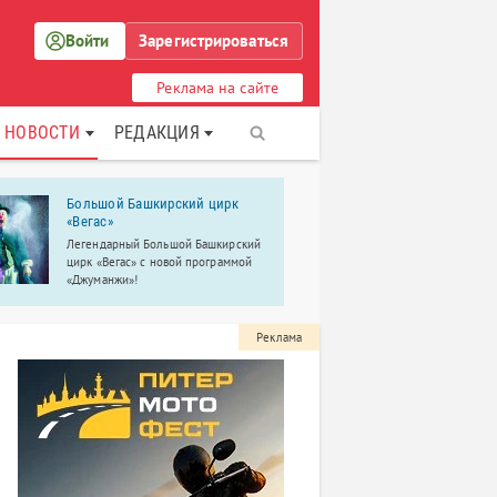
Войти
Зарегистрироваться
Реклама на сайте
НОВОСТИ
РЕДАКЦИЯ
Большой Башкирский цирк
ФГБУ «Нау
«Вегас»
исследова
ортопедич
Легендарный Большой Башкирский
Г. И. Турн
цирк «Вегас» с новой программой
России
«Джуманжи»!
Научно-иссл
ортопедическ
Турнера — р
Реклама
направлении
травматолог
сложных в м