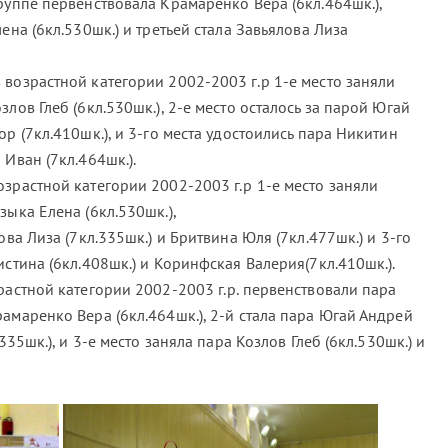
руппе первенствовала Крамаренко Вера (6кл.464шк.),
ена (6кл.530шк.) и третьей стала Завьялова Лиза
возрастной категории 2002-2003 г.р 1-е место заняли
лов Глеб (6кл.530шк.), 2-е место осталось за парой Югай
р (7кл.410шк.), и 3-го места удостоились пара Никитин
 Иван (7кл.464шк.).
зрастной категории 2002-2003 г.р 1-е место заняли
зыка Елена (6кл.530шк.),
ова Лиза (7кл.335шк.) и Бритвина Юля (7кл.477шк.) и 3-го
истина (6кл.408шк.) и Коринфская Валерия(7кл.410шк.).
растной категории 2002-2003 г.р. первенствовали пара
амаренко Вера (6кл.464шк.), 2-й стала пара Югай Андрей
335шк.), и 3-е место заняла пара Козлов Глеб (6кл.530шк.) и