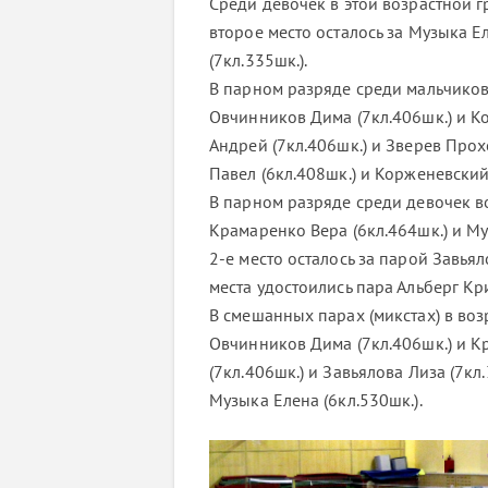
Среди девочек в этой возрастной г
второе место осталось за Музыка Ел
(7кл.335шк.).
В парном разряде среди мальчиков 
Овчинников Дима (7кл.406шк.) и Коз
Андрей (7кл.406шк.) и Зверев Прохо
Павел (6кл.408шк.) и Корженевский
В парном разряде среди девочек во
Крамаренко Вера (6кл.464шк.) и Му
2-е место осталось за парой Завьял
места удостоились пара Альберг Кр
В смешанных парах (микстах) в воз
Овчинников Дима (7кл.406шк.) и Кр
(7кл.406шк.) и Завьялова Лиза (7кл.
Музыка Елена (6кл.530шк.).