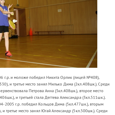
6 г.р. и моложе победил Никита Орлик (лицей №408),
30), и третье место занял Милько Дима (2кл.408шк.). Среди
первенствовала Петрова Анна (3кл.408шк.), второе место
06шк.), и третьей стала Дегтева Александра (3кл.511шк.).
4-2005 г.р. победил Кольцов Дима (5кл.477шк.), вторым
), и третье место занял Югай Александр (5кл.500шк.). Среди