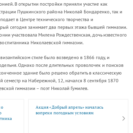
нией. В открытии постройки приняли участие как
страции Пушкинского района Николай Бондаренко, так и
реподает в Центре технического творчества и
рый сегодня занимает два первых этажа бывшей гимназии.
монии участвовала Милена Рождественская, дочь известного
 воспитанника Николаевской гимназии.
-византийском стиле было возведено в 1866 году, и
одельня. Однако после длительных проволочек и поисков
конченное здание было решено обратить в классическую
 семестр на Набережной, 12, начался 8 сентября 1870
евской гимназии – поэт Николай Гумилев.
ло
Акция «Добрый апрель» началась
о
вопреки погодным условиям
утника