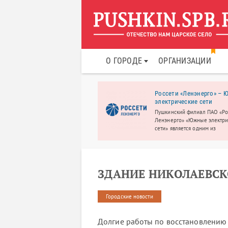
О ГОРОДЕ
ОРГАНИЗАЦИИ
тр технического
Россети «Ленэнерго» –
рчества и
электрические сети
ормационных технологий
Пушкинский филиал ПАО «Ро
латные курсы и кружки для
Ленэнерго» «Южные электри
й от 6 до 18 лет.
сети» является одним из
крупнейших в России. Обслу
4 района электросетей: Пушк
Колпинский, Красносельский
Петродворцовый.
ЗДАНИЕ НИКОЛАЕВС
Городские новости
Долгие работы по восстановлению 