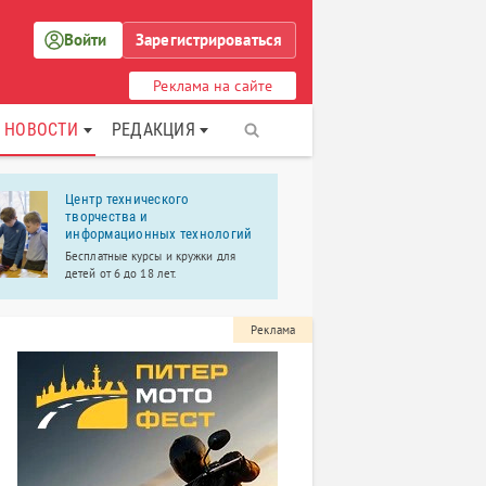
Войти
Зарегистрироваться
Реклама на сайте
НОВОСТИ
РЕДАКЦИЯ
Центр технического
Россети «
творчества и
электриче
информационных технологий
Пушкинский
Бесплатные курсы и кружки для
Ленэнерго»
детей от 6 до 18 лет.
сети» являе
крупнейших 
4 района эл
Колпинский,
Реклама
Петродворц