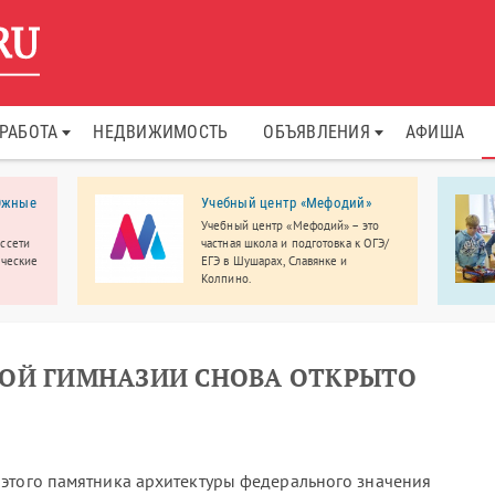
РАБОТА
НЕДВИЖИМОСТЬ
ОБЪЯВЛЕНИЯ
АФИША
 Южные
Учебный центр «Мефодий»
Учебный центр «Мефодий» – это
ссети
частная школа и подготовка к ОГЭ/
ческие
ЕГЭ в Шушарах, Славянке и
Колпино.
живает
инский,
 и
КОЙ ГИМНАЗИИ СНОВА ОТКРЫТО
этого памятника архитектуры федерального значения