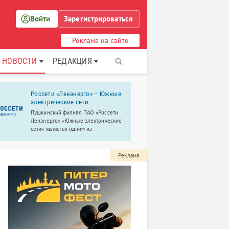
Войти
Зарегистрироваться
Реклама на сайте
НОВОСТИ
РЕДАКЦИЯ
Россети «Ленэнерго» – Южные
«Компьюте
электрические сети
Крупнейший
Пушкинский филиал ПАО «Россети
учебный цен
Ленэнерго» «Южные электрические
Пушкине.
сети» является одним из
крупнейших в России. Обслуживает
4 района электросетей: Пушкинский,
Колпинский, Красносельский и
Реклама
Петродворцовый.