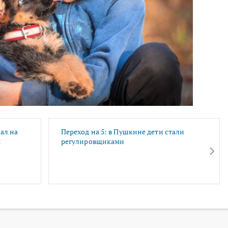
ал на
Переход на 5: в Пушкине дети стали
ы
регулировщиками