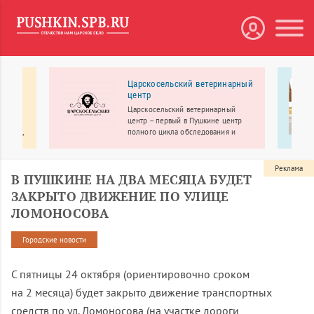
 МЕДА
Царскосельский ветеринарный
центр
рбург
Царскосельский ветеринарный
линики
центр – первый в Пушкине центр
ологии,
полного цикла обследования и
лечения.
еменное
Реклама
В ПУШКИНЕ НА ДВА МЕСЯЦА БУДЕТ
ЗАКРЫТО ДВИЖЕНИЕ ПО УЛИЦЕ
ЛОМОНОСОВА
Городские новости
С пятницы 24 октября (ориентировочно сроком
на 2 месяца) будет закрыто движение транспортных
средств по ул. Ломоносова (на участке дороги