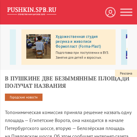
 в
Художественная студия
рисунка и живописи
Формопласт (Forma-Plast)
огия в
Подготовка при поступлении в ВУЗ.
своим
Занятия для детей и взрослых.
ршенно
Реклама
В ПУШКИНЕ ДВЕ БЕЗЫМЯННЫЕ ПЛОЩАДИ
ПОЛУЧАТ НАЗВАНИЯ
Городские новости
Топонимическая комиссия приняла решение назвать одну
площадь — Египетские Ворота, она находится в начале
Петербургского шоссе, вторую — Белозёрская площадь
на Павловском шоссе. Об этом сообщает интернет-газета