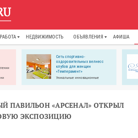
РАБОТА
НЕДВИЖИМОСТЬ
ОБЪЯВЛЕНИЯ
АФИША
Сеть спортивно-
оздоровительных велнесс
клубов для женщин
влении
«Темперамент»
ени
Уникальные инновационные
тра
тренажеры помогут вам всегда быть
.
в отличной форме, без
изнурительных тренировок, с
пользой и удовольствием!
Й ПАВИЛЬОН «АРСЕНАЛ» ОТКРЫЛ
НОВУЮ ЭКСПОЗИЦИЮ