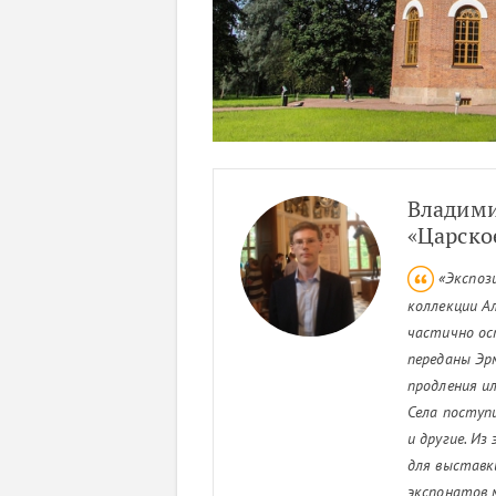
Владими
«Царско
«Экспоз
коллекции А
частично ос
переданы Эр
продления и
Села поступ
и другие. И
для выставк
экспонатов 