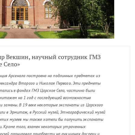
р Векшин, научный сотрудник ГМЗ
е Село»
иция Арсенала построена на подлинных предметах из
лександра Второго и Николая Первого. Эти предметы
тались в фондах ГМЗ Царское Село, частично были
митажем на 1 год с последующей возможностью
ли замены. В 19 веке некоторые экспонаты из Царского
или в Эрмитаж, в Русский музей, Этнографический музей
з этих музеев мы также хотели бы получить экспонаты
и. Кроме того, взамен некоторых утраченных
музей планировал приобрести на аукционах доспехи и