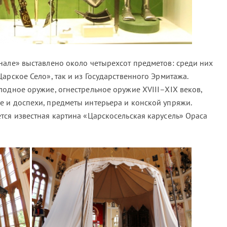
нале» выставлено около четырехсот предметов: среди них
арское Село», так и из Государственного Эрмитажа.
лодное оружие, огнестрельное оружие XVIII–XIX веков,
 и доспехи, предметы интерьера и конской упряжи.
тся известная картина «Царскосельская карусель» Ораса