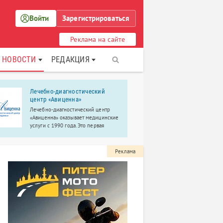
Войти
Зарегистрироваться
Реклама на сайте
НОВОСТИ
РЕДАКЦИЯ
Лечебно-диагностический
ПК ЦНТУ «
центр «Авиценна»
ПК ЦНТУ «П
Лечебно-диагностический центр
специализир
«Авиценна» оказывает медицинские
металлокон
услуги с 1990 года. Это первая
и оборудова
частная клиника Пушкинского
сложности и
района, имеющая в своем арсенале
конструкцио
современное оборудование.
Реклама