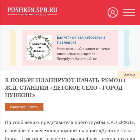
Банкетный зал «Версаль» в
Павловске
ой
Расположенный в одном из самых
живописных пригородов
Петербурга банкетный зал
«Версаль» приглашает провести
свадьбу, юбилей, выпускной, день
рождения, корпоратив, детский
Реклама
В НОЯБРЕ ПЛАНИРУЮТ НАЧАТЬ РЕМОНТ
праздник и другие мероприятия
Ж.Д. СТАНЦИИ «ДЕТСКОЕ СЕЛО - ГОРОД
ПУШКИН»
Городские новости
По сообщению представителя
пресс-службы
ОАО «РЖД»
,
в ноябре на железнодорожной станции «Детское Село -
Город Пушкин» начнется масштабная реконструкция