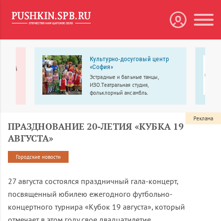
Культурно-досуговый центр
«София»
бытовой
Эстрадные и бальные танцы,
ИЗО.Театральная студия,
фольклорный ансамбль.
Реклама
ПРАЗДНОВАНИЕ 20-ЛЕТИЯ «КУБКА 19
АВГУСТА»
Городские новости
27 августа состоялся праздничный гала-концерт,
посвященный юбилею ежегодного футбольно-
концертного турнира «Кубок 19 августа», который
отмечает в этом году свое двадцатилетие.