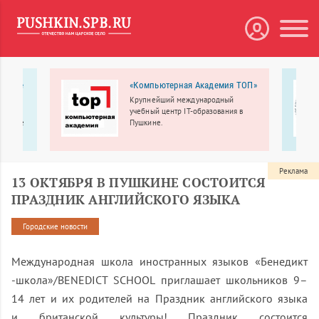
 Южные
«Компьютерная Академия ТОП»
Крупнейший международный
ссети
учебный центр IT-образования в
ческие
Пушкине.
живает
инский,
 и
Реклама
13 ОКТЯБРЯ В ПУШКИНЕ СОСТОИТСЯ
ПРАЗДНИК АНГЛИЙСКОГО ЯЗЫКА
Городские новости
Международная школа иностранных языков «Бенедикт
-школа»/BENEDICT SCHOOL п
риглашает школьников 9–
14 лет и их родителей
на Праздник английского языка
и британской культуры!
Праздник состоится