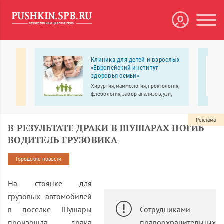
тное
Клиника для детей и взрослых
ры
«Европейский институт
здоровья семьи»
Хирургия, маммология, проктология,
-
флебология, забор анализов, узи,
выезд врача на дом.
Реклама
В РЕЗУЛЬТАТЕ ДРАКИ В ШУШАРАХ ПОГИБ
ВОДИТЕЛЬ ГРУЗОВИКА
Городские новости
На стоянке для
грузовых автомобилей
в поселке Шушары
Сотрудниками
произошла драка
правоохранительных