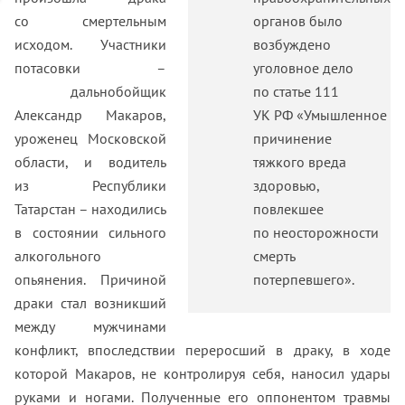
со смертельным
органов было
исходом. Участники
возбуждено
потасовки –
уголовное дело
дальнобойщик
по статье 111
Александр Макаров,
УК РФ «Умышленное
уроженец Московской
причинение
области, и водитель
тяжкого вреда
из Республики
здоровью,
Татарстан – находились
повлекшее
в состоянии сильного
по неосторожности
алкогольного
смерть
опьянения. Причиной
потерпевшего».
драки стал возникший
между мужчинами
конфликт, впоследствии переросший в драку, в ходе
которой Макаров, не контролируя себя, наносил удары
руками и ногами. Полученные его оппонентом травмы