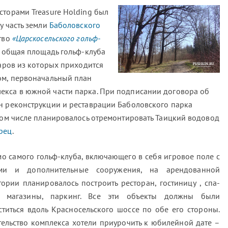
сторами Treasure Holding был
у часть земли
Баболовского
тво
«Царскосельского гольф-
о общая площадь гольф-клуба
таров из которых приходится
ом, первоначальный план
екса в южной части парка. При подписании договора об
н реконструкции и реставрации Баболовского парка
 том числе планировалось отремонтировать Таицкий водовод
рец
.
о самого гольф-клуба, включающего в себя игровое поле с
ми и дополнительные сооружения, на арендованной
тории планировалось построить ресторан, гостиницу , спа-
, магазины, паркинг. Все эти объекты должны были
ститься вдоль Красносельского шоссе по обе его стороны.
тельство комплекса хотели приурочить к юбилейной дате –