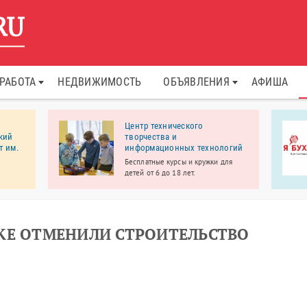
РАБОТА
НЕДВИЖИМОСТЬ
ОБЪЯВЛЕНИЯ
АФИША
Центр технического
кий
творчества и
т им.
информационных технологий
Бесплатные курсы и кружки для
детей от 6 до 18 лет.
етский
. И.
 в
дии и
мых
КЕ ОТМЕНИЛИ СТРОИТЕЛЬСТВО