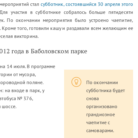
 мероприятий стал
субботник, состоявшийся 30 апреля этого
ля участия в субботнике собралось больше пятидесяти
ек. По окончании мероприятия было устроено чаепитие,
. Кроме того, готовили кашу и раздавали всем желающим ее
еселая викторина.
012 года в Баболовском парке
на 14 июля. В программе
ории от мусора,
хороводной поляне.
По окончании
: на входе в парк, у
субботника будет
втобуса № 376,
снова
 шоссе.
организовано
грандиозное
чаепитие с
самоварами.