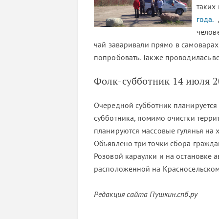
таких
года.
Д
челов
чай заваривали прямо в самоварах
попробовать. Также проводилась в
Фолк-субботник 14 июля 2
Очередной субботник планируется 
субботника, помимо очистки террит
планируются массовые гулянья на 
Объявлено три точки сбора граждан
Розовой караулки и на остановке а
расположенной на Красносельском
Редакция сайта Пушкин.спб.ру