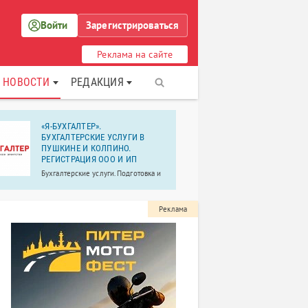
Войти
Зарегистрироваться
Реклама на сайте
НОВОСТИ
РЕДАКЦИЯ
«Я-БУХГАЛТЕР».
ФГБУ «Нау
БУХГАЛТЕРСКИЕ УСЛУГИ В
исследова
ПУШКИНЕ И КОЛПИНО.
ортопедич
РЕГИСТРАЦИЯ ООО И ИП
Г. И. Турн
России
Бухгалтерские услуги. Подготовка и
сдача отчетности.
Научно-иссл
ортопедическ
Турнера — р
Реклама
направлении
травматолог
сложных в м