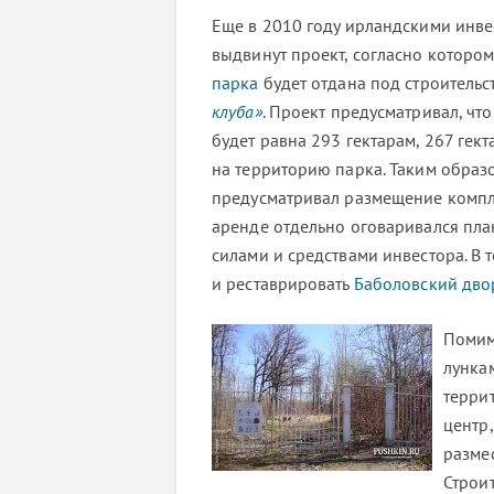
Еще в 2010 году ирландскими инве
выдвинут проект, согласно котором
парка
будет отдана под строительс
клуба»
. Проект предусматривал, чт
будет равна 293 гектарам, 267 гек
на территорию парка. Таким образ
предусматривал размещение компл
аренде отдельно оговаривался пла
силами и средствами инвестора. В
и реставрировать
Баболовский дво
Помим
лунка
терри
центр
разме
Строи