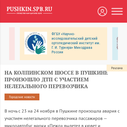
ФГБУ «Научно-
В
исследовательский детский
ортопедический институт им.
Г. И. Турнера» Минздрава
России
овка и
Научно-исследовательский детский
ортопедический институт им. Г. И.
Турнера — российский лидер в
Реклама
НА КОЛПИНСКОМ ШОССЕ В ПУШКИНЕ
направлении детской ортопедии и
травматологии, одном из самых
ПРОИЗОШЛО ДТП С УЧАСТИЕМ
сложных в медицине.
НЕЛЕГАЛЬНОГО ПЕРЕВОЗЧИКА
Городские новости
В ночь с 23 на 24 ноября в Пушкине произошла авария с
участием нелегального перевозчика пассажиров —
микроавтобус марки «Пежо» вылетел в кювет и