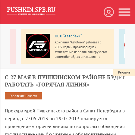
ий
ООО "Автобаки"
Компания "Автобаки" работает с
ентр
2005 года и производит, как
цинские
стандартные изделия для грузовых
ая
автомобилей, так и изделия по
о
индивидуальному заказу.
сенале
Реклама
С 27 МАЯ В ПУШКИНСКОМ РАЙОНЕ БУДЕТ
РАБОТАТЬ «ГОРЯЧАЯ ЛИНИЯ»
Городские новости
Прокуратурой Пушкинского района Санкт-Петербурга в
период с 27.05.2013 по 29.05.2013 планируется
проведение «горячей линии» по вопросам соблюдения
государственными бюджетными образовательными