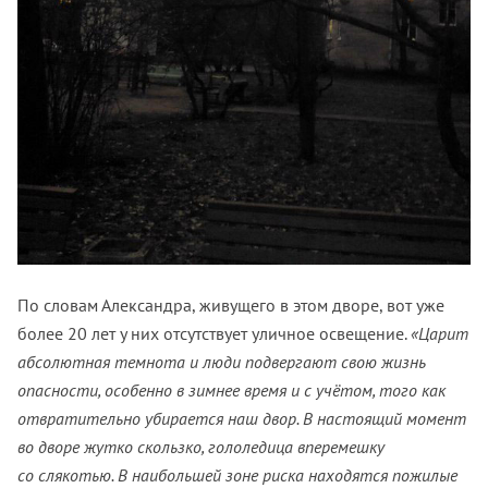
По словам Александра, живущего в этом дворе, вот уже
более 20 лет у них отсутствует уличное освещение.
«Царит
абсолютная темнота и люди подвергают свою жизнь
опасности, особенно в зимнее время и с учётом, того как
отвратительно убирается наш двор. В настоящий момент
во дворе жутко скользко, гололедица вперемешку
со слякотью. В наибольшей зоне риска находятся пожилые