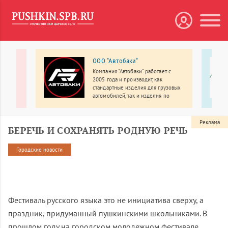
нтр
ООО "Автобаки"
Компания "Автобаки" работает с
2005 года и производит, как
стандартные изделия для грузовых
автомобилей, так и изделия по
индивидуальному заказу.
Реклама
БЕРЕЧЬ И СОХРАНЯТЬ РОДНУЮ РЕЧЬ
Городские новости
Фестиваль русского языка это не инициатива сверху, а
праздник, придуманный пушкинскими школьниками. В
прошлом году на городском молодежном фестивале