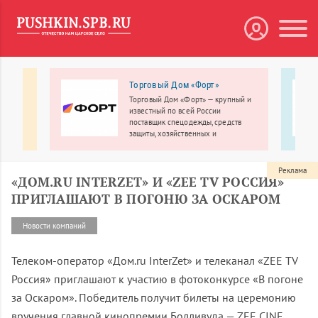
тное
Торговый Дом «Форт»
ры
Торговый Дом «Форт» — крупный и
известный по всей России
поставщик спецодежды, средств
-
защиты, хозяйственных и
строительных товаров по оптовым
ценам.
Реклама
«ДОМ.RU INTERZET» И «ZEE TV РОССИЯ»
ПРИГЛАШАЮТ В ПОГОНЮ ЗА ОСКАРОМ
Новости компаний
Телеком-оператор «Дом.ru InterZet» и телеканал «ZEE TV
Россия» приглашают к участию в фотоконкурсе «В погоне
за Оскаром». Победитель получит билеты на церемонию
вручения главной кинопремии Болливуда — ZEE CINE