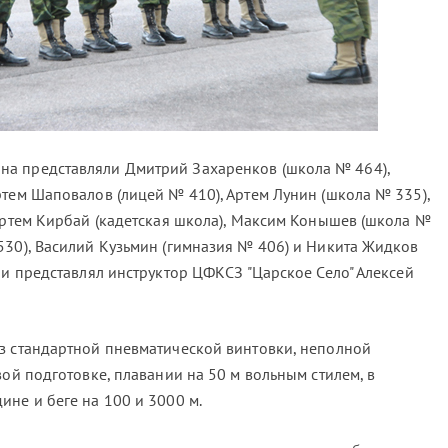
а представляли Дмитрий Захаренков (школа № 464),
ртем Шаповалов (лицей № 410), Артем Лунин (школа № 335),
 Артем Кирбай (кадетская школа), Максим Конышев (школа №
530), Василий Кузьмин (гимназия № 406) и Никита Жидков
 и представлял инструктор ЦФКСЗ "Царское Село" Алексей
з стандартной пневматической винтовки, неполной
вой подготовке, плавании на 50 м вольным стилем, в
ине и беге на 100 и 3000 м.