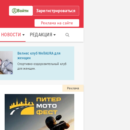
Войти
Зарегистрироваться
Реклама на сайте
НОВОСТИ
РЕДАКЦИЯ
Велнес клуб WellAURA для
Царскосел
женщин
центр
Спортивно-оздоровительный клуб
Царскосель
для женщин.
центр – пер
полного цик
лечения.
Реклама