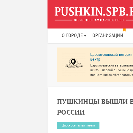
О ГОРОДЕ
ОРГАНИЗАЦИИ
нес клуб WellAURA для
Царскосельский ветери
нщин
центр
ртивно-оздоровительный клуб
Царскосельский ветеринарн
 женщин.
центр – первый в Пушкине ц
полного цикла обследования
лечения.
ПУШКИНЦЫ ВЫШЛИ В
РОССИИ
Царскосельская газета