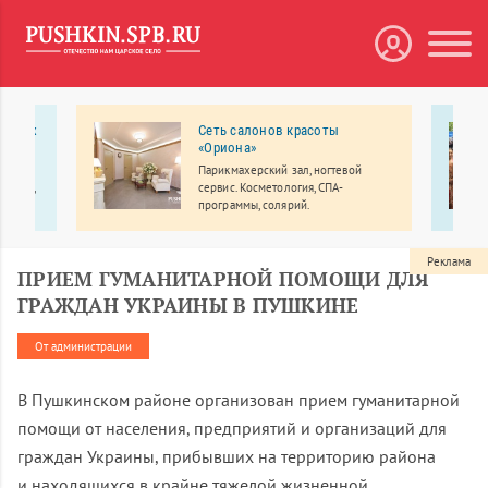
рослых
Сеть салонов красоты
«Ориона»
Парикмахерский зал, ногтевой
ология,
сервис. Косметология, СПА-
узи,
программы, солярий.
Реклама
ПРИЕМ ГУМАНИТАРНОЙ ПОМОЩИ ДЛЯ
ГРАЖДАН УКРАИНЫ В ПУШКИНЕ
От администрации
В Пушкинском районе организован прием гуманитарной
помощи от населения, предприятий и организаций для
граждан Украины, прибывших на территорию района
и находящихся в крайне тяжелой жизненной