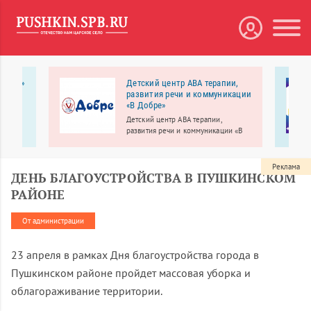
я ТОП»
Детский центр АВА терапии,
развития речи и коммуникации
й
«В Добре»
я в
Детский центр АВА терапии,
развития речи и коммуникации «В
Добре» работает для детей с
особенностями развития, а также
для их обычных сверстников –
Реклама
ДЕНЬ БЛАГОУСТРОЙСТВА В ПУШКИНСКОМ
братьев, сестер, друзей.
РАЙОНЕ
От администрации
23 апреля в рамках Дня благоустройства города в
Пушкинском районе пройдет массовая уборка и
облагораживание территории.