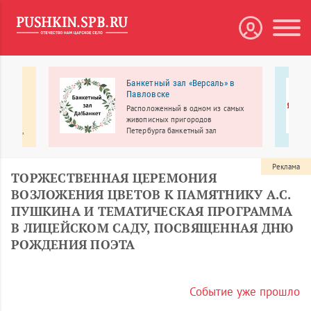
 МЕДА
Банкетный зал «Версаль» в
Павловске
рбург
Расположенный в одном из самых
линики
живописных пригородов
ологии,
Петербурга банкетный зал
«Версаль» приглашает провести
свадьбу, юбилей, выпускной, день
еменное
рождения, корпоратив, детский
Реклама
ТОРЖЕСТВЕННАЯ ЦЕРЕМОНИЯ
праздник и другие мероприятия
ВОЗЛОЖЕНИЯ ЦВЕТОВ К ПАМЯТНИКУ А.С.
ПУШКИНА И ТЕМАТИЧЕСКАЯ ПРОГРАММА
В ЛИЦЕЙСКОМ САДУ, ПОСВЯЩЕННАЯ ДНЮ
РОЖДЕНИЯ ПОЭТА
Событие уже прошло