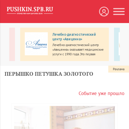
Лечебно-диагностический
центр «Авиценна»
пный и
Лечебно-диагностический центр
ств
«Авиценна» оказывает медицинские
услуги с 1990 года. Это первая
товым
частная клиника Пушкинского
района, имеющая в своем арсенале
современное оборудование.
Реклама
ПЕРЫШКО ПЕТУШКА ЗОЛОТОГО
Событие уже прошло