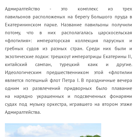
Адмиралтейство - это комплекс из трех
павильонов расположеных на берегу Большого пруда в
Екатерининском парке. Название павильоны получили
потому, что в них располагалась царскосельская
«флотилия»: императорская коллекция парусных и
гребных судов из разных стран. Среди них были и
экзотические лодки: трешкоут императрицы Екатерины II,
китайский сампан, турецкий каик и другие.
Идеологическим предшественником этой «флотилии
является потешный флот Петра I. В праздничные вечера
одним из развлечений придворных было плавание
на нарядно украшенных и подсвеченных фонарями
судах под музыку оркестра, игравшего на втором этаже
Адмиралтейства.